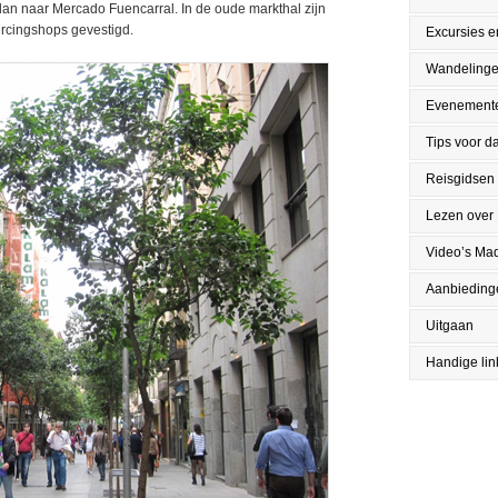
 dan naar Mercado Fuencarral. In de oude markthal zijn
iercingshops gevestigd.
Excursies en
Wandeling
Evenement
Tips voor da
Reisgidsen
Lezen over
Video’s Mad
Aanbieding
Uitgaan
Handige lin