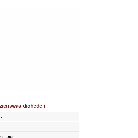
ezienswaardigheden
id
kinderen