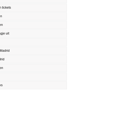
 tickets
en
en
gje uit
 Madrid
rid
en
ks