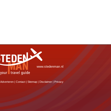
www.stedenman.nl
Adverteren
|
Contact
|
Sitemap
|
Disclaimer
|
Privacy