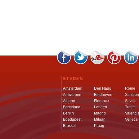
STEDEN
Amsterdam
Den Haag
Rome
Antwerpen
Eindhoven
Salzbur
Athene
Florence
Sevilla
Barcelona
Londen
Turijn
Berlijn
Madrid
Valenci
Boedapest
Milaan
Venetie
Brussel
Praag