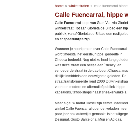
home
»
winkelstraten
»
calle fuencarral hippe
Calle Fuencarral, hippe w
Calle Fuencarral loopt van Gran Via, via Glori
winkelstraat. Tot aan Glorieta de Bilbao een h
publiek, vanaf Glorieta de Bilbao een rustige 
en er speeltuintjes zijn.
Wanneer je hoort praten over Calle Fuencarral
wordt meestal het eerste, hippe, gedeelte in
Chueca bedoeld. Nog niet zo heel lang gelede
was deze straat een beetje een ´sleazy´ en
verloederde straat in de gay-buurt Chueca, ma
dit lijkt inmiddels een eeuwigheid geleden. De
straat transformeerde rond 2000 tot winkelstraa
voor een modern en alternatief publiek: hippe
kapsalons, tattoo-shops naast sneakerwinkels.
Maar algauw nadat Diesel zijn eerste Madrilee
winkel Calle Fuencarral opende, volgden meer
paar jaar ook autovrij is gemaakt, is het uitgeg
Desigual, Gusto Barcelona, Muji en Adidas.