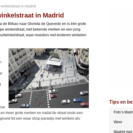
 winkelstraat in madrid
inkelstraat in Madrid
eta de Bilbao naar Glorieta de Quevedo en is één grote
ippe winkelstraat, met bekende merken en een jong
buurtwinkelstraat, waar moeders met kinderen winkelen
n
ar
t
Tips en b
nse
Foto’s Madr
 en meer grote merken en nadat de straat sinds een
egroeid tot een waar shop-paradijs met winkels als:
Weer
Madrid met 