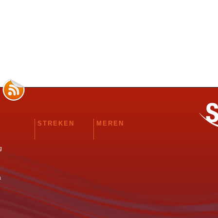
STREKEN
MEREN
g
a