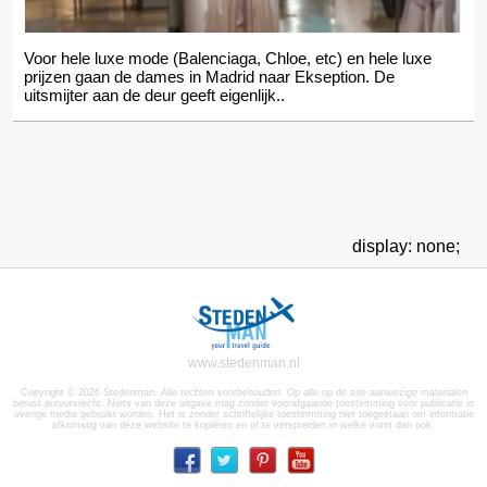
Voor hele luxe mode (Balenciaga, Chloe, etc) en hele luxe
prijzen gaan de dames in Madrid naar Ekseption. De
uitsmijter aan de deur geeft eigenlijk..
display: none;
www.stedenman.nl
Copyright © 2026 Stedenman. Alle rechten voorbehouden. Op alle op de site aanwezige materialen
berust auteursrecht. Niets van deze uitgave mag zonder voorafgaande toestemming voor publicatie in
overige media gebruikt worden. Het is zonder schriftelijke toestemming niet toegestaan om informatie
afkomstig van deze website te kopiëren en of te verspreiden in welke vorm dan ook.