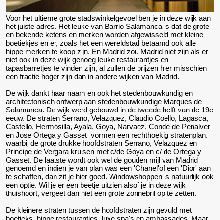
Voor het ultieme grote stadswinkelgevoel ben je in deze wijk aan
het juiste adres. Het leuke van Barrio Salamanca is dat de grote
en bekende ketens en merken worden afgewisseld met kleine
boetiekjes en er, zoals het een wereldstad betaamd ook alle
hippe merken te koop zijn. En Madrid zou Madrid niet zijn als er
niet ook in deze wijk genoeg leuke restaurantjes en
tapasbarretjes te vinden zijn, al zullen de prijzen hier misschien
een fractie hoger zijn dan in andere wijken van Madrid.
De wijk dankt haar naam en ook het stedenbouwkundig en
architectonisch ontwerp aan stedenbouwkundige Marques de
Salamanca. De wijk werd gebouwd in de tweede helft van de 19e
eeuw. De straten Serrano, Velazquez, Claudio Coello, Lagasca,
Castello, Hermosilla, Ayala, Goya, Narvaez, Conde de Penalver
en Jose Ortega y Gasset vormen een rechthoekig stratenplan,
waarbij de grote drukke hoofdstraten Serrano, Velazquez en
Principe de Vergara kruisen met c/de Goya en c/ de Ortega y
Gasset. De laatste wordt ook wel de gouden mijl van Madrid
genoemd en indien je van plan was een 'Chanel'of een 'Dior' aan
te schaffen, dan zit je hier goed. Windowshoppen is natuurlijk ook
een optie. Wil je er een beetje uitzien alsof je in deze wijk
thuishoort, vergeet dan niet een grote zonnebril op te zetten.
De kleinere straten tussen de hoofdstraten zijn gevuld met
boetieks, hippe restaurantjes, luxe spa's en ambassades. Maar