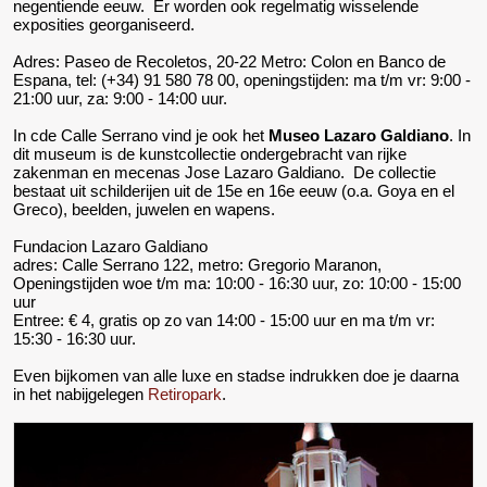
negentiende eeuw. Er worden ook regelmatig wisselende
exposities georganiseerd.
Adres: Paseo de Recoletos, 20-22 Metro: Colon en Banco de
Espana, tel: (+34) 91 580 78 00, openingstijden: ma t/m vr: 9:00 -
21:00 uur, za: 9:00 - 14:00 uur.
In cde Calle Serrano vind je ook het
Museo Lazaro Galdiano
. In
dit museum is de kunstcollectie ondergebracht van rijke
zakenman en mecenas Jose Lazaro Galdiano. De collectie
bestaat uit schilderijen uit de 15e en 16e eeuw (o.a. Goya en el
Greco), beelden, juwelen en wapens.
Fundacion Lazaro Galdiano
adres: Calle Serrano 122, metro: Gregorio Maranon,
Openingstijden woe t/m ma: 10:00 - 16:30 uur, zo: 10:00 - 15:00
uur
Entree: € 4, gratis op zo van 14:00 - 15:00 uur en ma t/m vr:
15:30 - 16:30 uur.
Even bijkomen van alle luxe en stadse indrukken doe je daarna
in het nabijgelegen
Retiropark
.