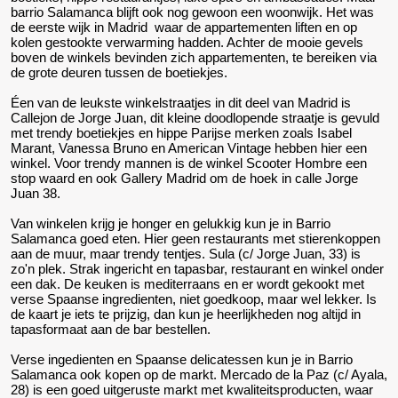
barrio Salamanca blijft ook nog gewoon een woonwijk. Het was
de eerste wijk in Madrid waar de appartementen liften en op
kolen gestookte verwarming hadden. Achter de mooie gevels
boven de winkels bevinden zich appartementen, te bereiken via
de grote deuren tussen de boetiekjes.
Éen van de leukste winkelstraatjes in dit deel van Madrid is
Callejon de Jorge Juan, dit kleine doodlopende straatje is gevuld
met trendy boetiekjes en hippe Parijse merken zoals Isabel
Marant, Vanessa Bruno en American Vintage hebben hier een
winkel. Voor trendy mannen is de winkel Scooter Hombre een
stop waard en ook Gallery Madrid om de hoek in calle Jorge
Juan 38.
Van winkelen krijg je honger en gelukkig kun je in Barrio
Salamanca goed eten. Hier geen restaurants met stierenkoppen
aan de muur, maar trendy tentjes. Sula (c/ Jorge Juan, 33) is
zo'n plek. Strak ingericht en tapasbar, restaurant en winkel onder
een dak. De keuken is mediterraans en er wordt gekookt met
verse Spaanse ingredienten, niet goedkoop, maar wel lekker. Is
de kaart je iets te prijzig, dan kun je heerlijkheden nog altijd in
tapasformaat aan de bar bestellen.
Verse ingedienten en Spaanse delicatessen kun je in Barrio
Salamanca ook kopen op de markt. Mercado de la Paz (c/ Ayala,
28) is een goed uitgeruste markt met kwaliteitsproducten, waar