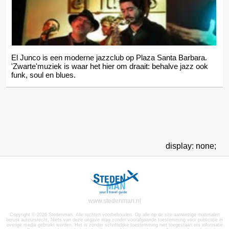
El Junco is een moderne jazzclub op Plaza Santa Barbara.
'Zwarte'muziek is waar het hier om draait: behalve jazz ook
funk, soul en blues.
display: none;
www.stedenman.nl
Copyright © 2026 Stedenman. Alle rechten voorbehouden. Op alle op de site aanwezige materialen
berust auteursrecht. Niets van deze uitgave mag zonder voorafgaande toestemming voor publicatie in
overige media gebruikt worden. Het is zonder schriftelijke toestemming niet toegestaan om informatie