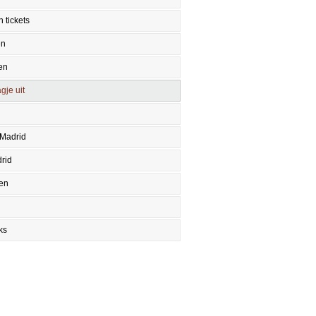
 tickets
en
en
gje uit
 Madrid
rid
en
ks