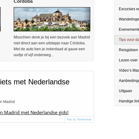
Cordoba
Excursies en
Wandeling
Evenement
Misschien denk je bij een bezoek aan Madrid
Tips voor da
niet direct aan een uitstapje naar Córdoba.
Met de auto ben je inderdaad al gauw een
Reisgidsen
uurtje of vijf onderweg...
Lezen over
Video’s Mad
iets met Nederlandse
Aanbieding
Uitgaan
Handige lin
an Madrid
 in Madrid met Nederlandse gids!
Ads by Stedenman