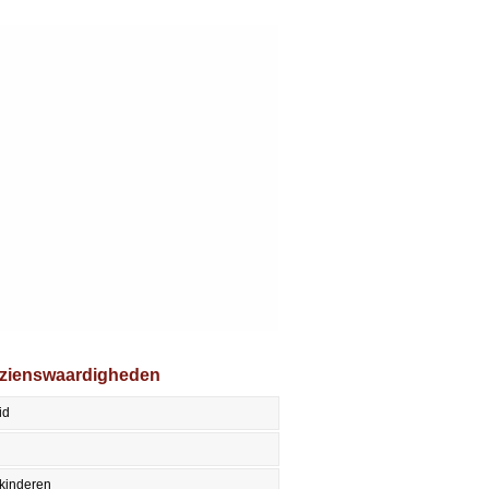
ezienswaardigheden
id
kinderen