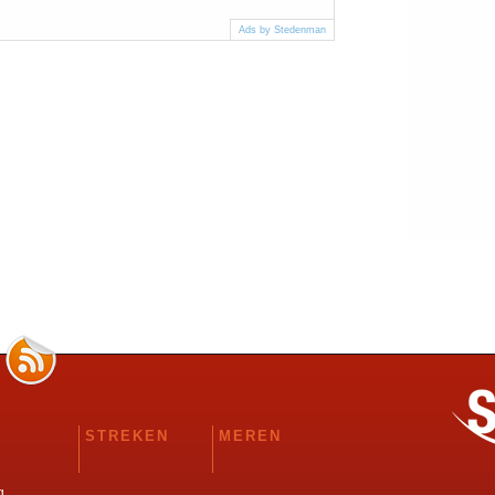
Ads by Stedenman
STREKEN
MEREN
g