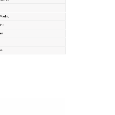
 Madrid
rid
en
ks