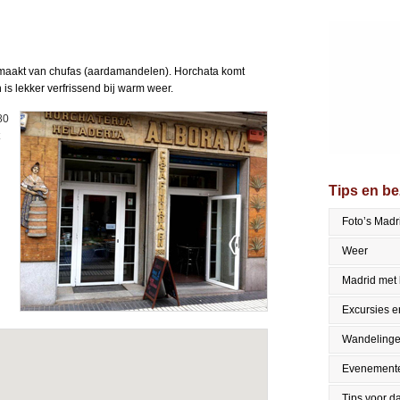
emaakt van chufas (aardamandelen). Horchata komt
 is lekker verfrissend bij warm weer.
80
Tips en b
Foto’s Madr
Weer
Madrid met 
Excursies en
Wandeling
Evenement
Tips voor da