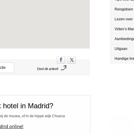
Reisgidsen
Lezen over
Video’s Mad
Aanbieding
Uitgaan
Handige lin
ctie
Deel dit artikel!
 hotel in Madrid?
f bij de musea, of in de hippe wijk Chueca
drid online!