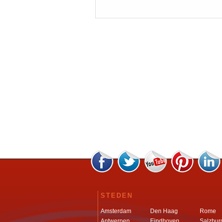
STEDEN
Amsterdam
Den Haag
Rome
Antwerpen
Eindhoven
Salzbur