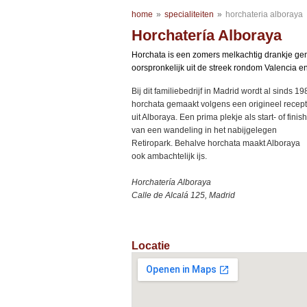
home
»
specialiteiten
»
horchateria alboraya
Horchatería Alboraya
Horchata is een zomers melkachtig drankje g
oorspronkelijk uit de streek rondom Valencia en
Bij dit familiebedrijf in Madrid wordt al sinds 19
horchata gemaakt volgens een origineel recept
uit Alboraya. Een prima plekje als start- of finish
van een wandeling in het nabijgelegen
Retiropark. Behalve horchata maakt Alboraya
ook ambachtelijk ijs.
Horchatería Alboraya
Calle de Alcalá 125,
Madrid
Locatie