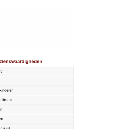
ezienswaardigheden
id
kinderen
 tickets
en
en
gje uit