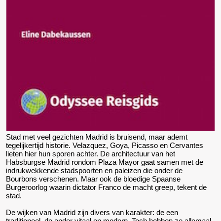
Stad met veel gezichten Madrid is bruisend, maar ademt
tegelijkertijd historie. Velazquez, Goya, Picasso en Cervantes
lieten hier hun sporen achter. De architectuur van het
Habsburgse Madrid rondom Plaza Mayor gaat samen met de
indrukwekkende stadspoorten en paleizen die onder de
Bourbons verschenen. Maar ook de bloedige Spaanse
Burgeroorlog waarin dictator Franco de macht greep, tekent de
stad.
De wijken van Madrid zijn divers van karakter: de een
traditioneel, de ander vitaal en modern. Toch hebben ze allemaal