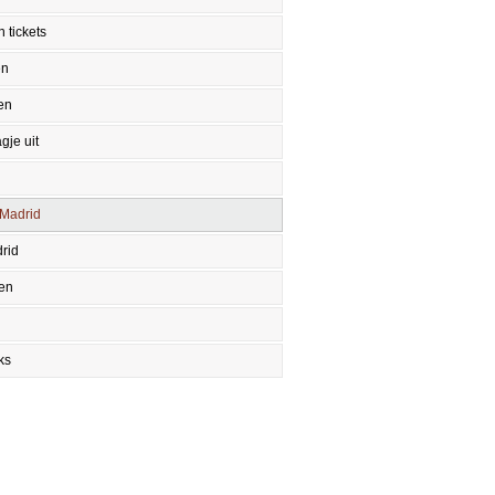
 tickets
en
en
gje uit
 Madrid
rid
en
ks