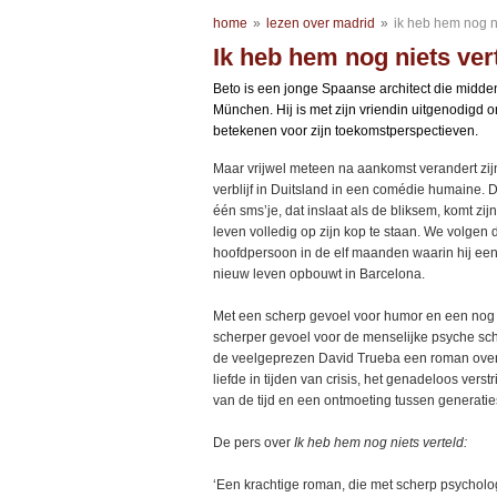
home
»
lezen over madrid
»
ik heb hem nog ni
Ik heb hem nog niets ver
Beto is een jonge Spaanse architect die midden
München. Hij is met zijn vriendin uitgenodigd
betekenen voor zijn toekomstperspectieven.
Maar vrijwel meteen na aankomst verandert zij
verblijf in Duitsland in een comédie humaine. 
één sms’je, dat inslaat als de bliksem, komt zijn
leven volledig op zijn kop te staan.
We volgen 
hoofdpersoon in de elf maanden waarin hij ee
nieuw leven opbouwt in Barcelona.
Met een scherp gevoel voor humor en een nog
scherper gevoel voor de menselijke psyche sc
de veelgeprezen David Trueba een roman ove
liefde in tijden van crisis, het genadeloos verstr
van de tijd en een ontmoeting tussen generatie
De pers over
Ik heb hem nog niets verteld:
‘Een krachtige roman, die met scherp psycholo