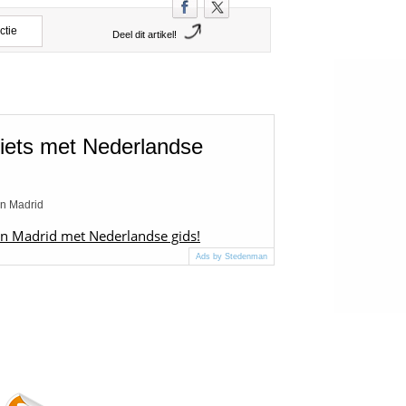
ctie
Deel dit artikel!
iets met Nederlandse
an Madrid
 in Madrid met Nederlandse gids!
Ads by Stedenman