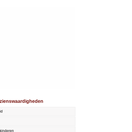
ezienswaardigheden
id
kinderen