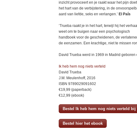
inzicht provoceert en je raakt waar het pijn doet
het hart van de verbijstering, in de onvoorspel
aard van liefde, seks en verlangen.’
El País
‘Trueba raakt je in het hart, terwijl hij het verhaa
weet om te buigen naar een psychologisch
handboek voor de gescheidenen, de verlatene
de eenzamen. Een krachtige, niet te missen ro
David Trueba werd in 1969 in Madrid geboren en
Ik heb hem nog niets verteld
David Trueba
J.M. Meulenhoff, 2016
ISBN 9789029091602
€19,99 (paperback)
€12,99 (ebook)
Bestel Ik heb hem nog niets verteld bi
Bestel hier het ebook