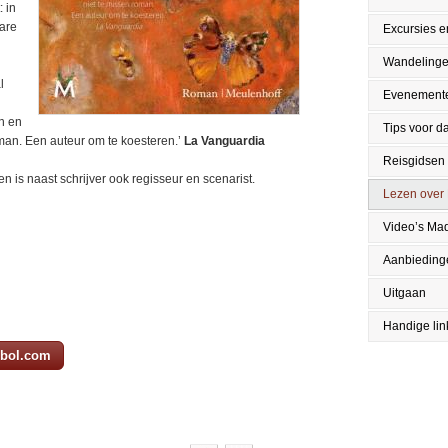
: in
bare
Excursies en
Wandeling
l
Evenement
n en
Tips voor da
man. Een auteur om te koesteren.’
La Vanguardia
Reisgidsen
 is naast schrijver ook regisseur en scenarist.
Lezen over
Video’s Mad
Aanbieding
Uitgaan
Handige lin
j bol.com