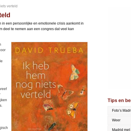
ets verteld
teld
 in een persoonlijke en emotionele crisis aankomt in
 om deel te nemen aan een congres dat veel kan
n
Door
de
n
hreef
r
ijken
Tips en b
s.
Foto’s Madr
Weer
gisch
Madrid met 