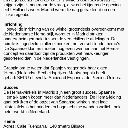
krijgen zijn, is nog maar de vraag, al was het tijdens de opening
echt Hollands weer. Madrid werd die dag getrakteerd op een
flinke regenbui.
Inrichting
Hoewel de inrichting van de winkel grotendeels overeenkomt met
de Nederlandse Hema-stijl, wordt er in Madrid strikter
onderscheid gemaakt tussen de verschillende afdelingen. De
ruimte is ingedeeld in allerlei hoeken met verschillende thema's.
De Spaanse klanten moeten nog even wennen aan het Hema-
concept en daardoor zijn de produkten wat nauwkeuriger
gesorteerd dan in de Nederlandse vestigingen.
Grappig om te weten dat Spanje vroeger ook haar eigen
'Hema'(Hollandse Eenheidsprijzen Maatschappij) heeft
gehad: SEPU oftewel la Sociedad Espanola de Precios Únicos.
Succes
De Hema-winkels in Madrid zijn een groot succes. Spaanse
Hema-klanten kopen meer dan Nederlanders. De Hema-leiding
gaat bekijken of de opzet van Spaanse winkels met lage
uitstaltafels in het midden en hoge schuine wanden wellicht ook
beter werkt in Nederland.
Hema
Adres: Calle Fuencarral, 140 (metro Bilbao)