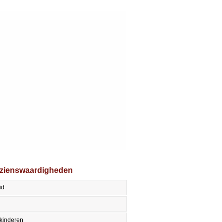
ezienswaardigheden
id
kinderen