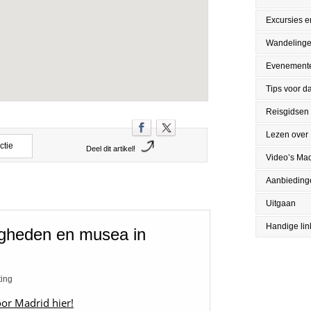
Excursies en
Wandeling
Evenement
Tips voor da
Reisgidsen
Lezen over
ctie
Deel dit artikel!
Video’s Mad
Aanbieding
Uitgaan
Handige lin
igheden en musea in
ting
oor Madrid hier!