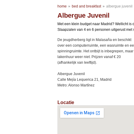
home
»
bed and breakfast
»
albergue juvenil
Albergue Juvenil
Met een klein budget naar Madrid? Wellicht is
Slaapzalen van 4 en 6 personen uitgerust met
De jeugdherberg ligt in Malasaña en beschikt
over een computerruimte, een wasruimte en e
spinningruimte. Het ontbijt is inbegrepen, maar
lakenhuur weer niet. Prijzen vanaf € 20
(afhankelijk van leeftijd).
Albergue Juvenil
Calle Mejía Lequerica 21, Madrid
Metro: Alonso Martínez
Locatie