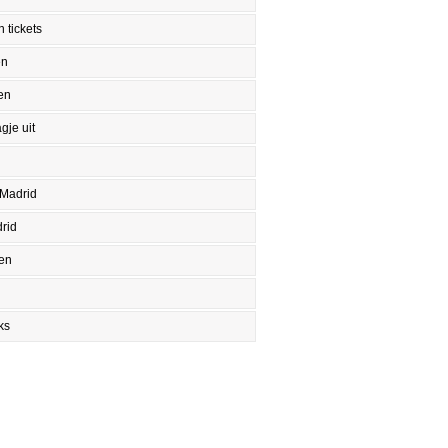
 tickets
en
en
gje uit
 Madrid
rid
en
ks